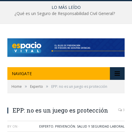
LO MÁS LEÍDO
¿Qué es un Seguro de Responsabilidad Civil General?
NAVIGATE
»
»
Home
Experto
EPP: no es un juego es protección
EPP: no es un juego es protección
3
BY
ON
·
EXPERTO
,
PREVENCIÓN
,
SALUD Y SEGURIDAD LABORAL