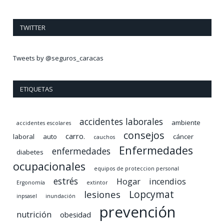
TWITTER
Tweets by @seguros_caracas
ETIQUETAS
accidentes laborales
ambiente
accidentes escolares
consejos
carro.
laboral
auto
cáncer
cauchos
Enfermedades
enfermedades
diabetes
ocupacionales
equipos de proteccion personal
estrés
Hogar
incendios
Ergonomía
extintor
lesiones
Lopcymat
inpsasel
inundación
prevención
nutrición
obesidad