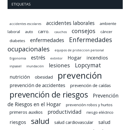
ETIQUETAS
accidentes laborales
ambiente
accidentes escolares
consejos
carro.
laboral
auto
cáncer
cauchos
Enfermedades
enfermedades
diabetes
ocupacionales
equipos de proteccion personal
estrés
Hogar
incendios
Ergonomía
extintor
lesiones
Lopcymat
inpsasel
inundación
prevención
nutrición
obesidad
prevención de accidentes
prevención de caídas
prevención de riesgos
Prevención
de Riesgos en el Hogar
prevención robos y hurtos
productividad
primeros auxilios
riesgo eléctrico
salud
riesgos
salud
salud cardiovascular